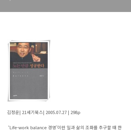
김정운| 21세기북스| 2005.07.27 | 298p
‘Life-work balance 경영’이란 일과 삶의 조화를 추구할 때 한