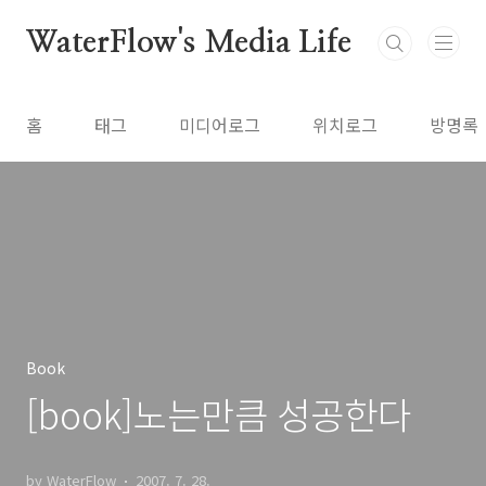
본문 바로가기
WaterFlow's Media Life
홈
태그
미디어로그
위치로그
방명록
Book
[book]노는만큼 성공한다
by WaterFlow
2007. 7. 28.