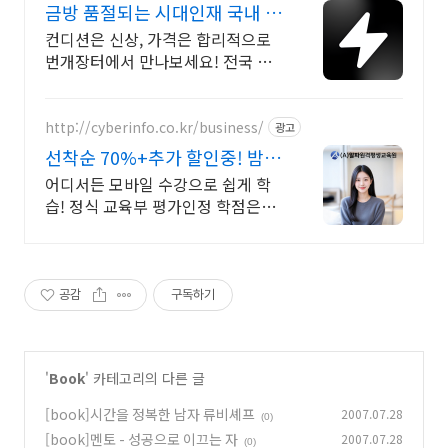
금방 품절되는 시대인재 국내 최
대 브랜드 중고거래
컨디션은 신상, 가격은 합리적으로
번개장터에서 만나보세요! 전국 각
지에서 올라오는 전국구 최다 상품
매일 10만 개 이상의 신규 상품 업로
드
http://cyberinfo.co.kr/business/
광고
선착순 70%+추가 할인중! 밤 9
시까지 상담가능!
어디서든 모바일 수강으로 쉽게 학
습! 정식 교육부 평가인정 학점은행
제 원격교육기관
공감
구독하기
'
Book
' 카테고리의 다른 글
[book]시간을 정복한 남자 류비셰프
2007.07.28
(0)
[book]멘토 - 성공으로 이끄는 자
2007.07.28
(0)