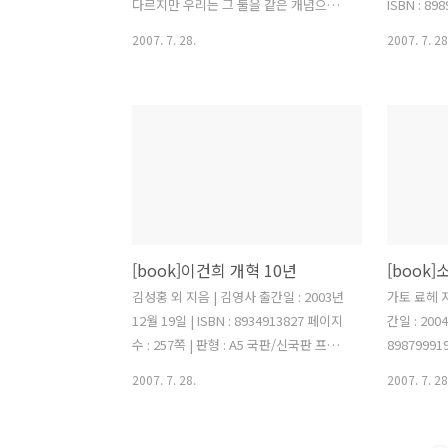
시타 고노스케는 내셔널(National)과 파
진할 수 있는
다르지만 우리는 그 둘을 같은 개념으로
ISBN : 8
나소닉(Panasonic)등의 일본..
흔히 생각한다. 관리자는 조직을 유지하
ENTREPR
2007. 7. 28.
2007. 7. 28
고 잘 돌아가도록 운영한다면, 리더는 조
| 판형 : 
직을 끊임없이 쇄신하고 변화를 이끌며
순히 기업의
조직원들이 변화에 적응하고 성장하도록
만 매달리지
하는 사람일 것이다. 리더란 이끌어 가는
자신의 가
자이다. 계속해서 변해가는 세상, 소비자,
수적으로 이
시장, 경제 속에서 길을 찾고 개척하며 조
기업경영의 
직을 이끌어 가는 것이다. 때문에 리더는
큼 체계적으
목표 의식과 자신만의 인생철학, 경영철
있다. 책을
학이 있어야 하며, 사물을 바라보는 능력
우리 인생을
[book]이건희 개혁 10년
과, 시대와 시기를 분별 하는 능력, 그리고
된다. 경영
사람에 대한 깊은 이해와 리더십이 필요
비젼이 필요
김성홍 외 지음 | 김영사 출간일 : 2003년
가토 료헤 지
한 것이다. 진정한 리더가 되기 위해서는
한 전술이 
12월 19일 | ISBN : 8934913827 페이지
간일 : 2004
관리자의 자질 또한 갖추고 있어야 할 것
성과와 영향
수 : 257쪽 | 판형 : A5 국판/신국판 프랑
89879991
이다. 하지만 리더는 또..
크푸르크 선언을 시작으로 1993년에서
A5 국판/
2007. 7. 28.
2007. 7. 28
2003년까지 이어진 이건희 회장의 삼성
으로 전자 
개혁은 하나의 철학사상과 같다. 그의 개
기업이다.
혁은 기업인의 의식구조 개선으로 시작하
하나같이 소