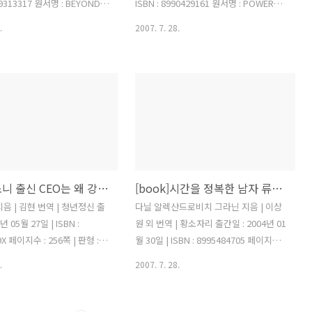
 것이다. 공감을 형성..
일일 수도 있다. 그러나 꿈을 가지고 ..
989313317 원서명 : BEYOND
ISBN : 8990429161 원서명 : POWER
ENEURSHIP 페이지수 : 324쪽
FREAKS 페이지수 : 447쪽 | 판형 : A5 국
.
2007. 7. 28.
A5 국판/신국판 위대한 기업은 단
판/신국판 권력 중독자는 자신의 권력을
 존재 목적이라 하는 이익에
행사하여 타인을 괴롭게 하고 자신의 지
 않는다. 위대한 기업은 기업
위를 확인함으로 만족을 느끼는 사람을
치관과 비젼을 성취함으로써 부
일컫는다. 누구나 다 권력중독자가 될 가
득을 얻는 존재이다. 이 책은
능성이 있지만 심각한 권력중독자가 되지
교과서로 활용할 수 있을 만
는 않는다. 중요한 것은 어느 조직에 가든
로 경영에 관해 잘 정리하고
이러한 권력중독자가 한 사람은 있다는
 읽으면서 기업 경영 전략은 곧
것이다. 조직에서 자신의 맡은 업무를 처
 경영하는 것과 같음을 알게
리하는 것도 중요하겠지만 이러한 권력
[book]소니 출신 CEO는 왜 강한가
[book]시간을 정복한 남자 류비셰프
을 위해서 리더십이 필요하며
중독자의 송아귀에서 벗어나는 것 또한
하고 전략, 혁신 그리고 탁월
매우 중요한 문제이다. 권력 중독자를 대
음 | 김현 번역 | 청년정신 출
다닐 알렉산드로비치 그라닌 지음 | 이상
필요함을 알게 된다. 그 것에는
하는데 있어서 가장 중요한 것은 마음가
년 05월 27일 | ISBN :
원 외 번역 | 황소자리 출간일 : 2004년 01
력, 지속성과 명성이..
짐과 태도이다. 권력 중독자는 자신의 위
9X 페이지수 : 256쪽 | 판형 :
월 30일 | ISBN : 8995484705 페이지수 :
협에 꼬리를..
신국판 소니는 일본의 거대 기업
215쪽 | 판형 : A5 국판/신국판 류비셰프
.
2007. 7. 28.
산업에서 세계에서 손 꼽히는
는 철저한 시간관리를 통해서 기존에 나
 소니에서 나오는 전자제품들은
온 시간관리론에 비해 확실히 다른 관점
니다운 느낌을 준다. 그리고
을 가질 수 있도록 도와준다. 세상에는 시