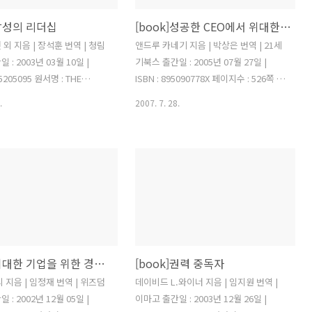
]감성의 리더십
[book]성공한 CEO에서 위대한 인간으로
외 지음 | 장석훈 번역 | 청림
앤드루 카네기 지음 | 박상은 번역 | 21세
: 2003년 03월 10일 |
기북스 출간일 : 2005년 07월 27일 |
35205095 원서명 : THE
ISBN : 895090778X 페이지수 : 526쪽 |
EADERSHIP 페이지수 : 400쪽
판형 : A5 국판/신국판 앤드류 카네기는
.
2007. 7. 28.
A5 국판/신국판 현 세대를 이끄는
성공한 기업가이면서 종교와 철학에 관해
드는 감성이다. 사람들의 마
깊은 관심과 지식을 갖고 있었으며 철학
는 것은 곧 감성이란 말이다.
이 있는 부자로서 일선에서 물러난 뒤에
 세대는 감정에 민감하고 그
는 재산의 90%로 도서관, 학교, 장학금,
응으로 행동하고 생각한다. 감
복지 재단 등에 투자하여 사회에 환원하
는 것은 그것이 단순히 시대
였으며 저술 활동을 하였다. 카네기의 삶
영합하기 때문에 그런 것은 아
은 사실 내가 꿈꾸는 삶이다. 성공한 기업
은 본래 감정을 타고난 존재이
가가 되어 재산을 축적하고 그 재산으로
 따라 살아가게 되기 때문이다.
사회에 공헌하는 것이다. 인생 말미에 저
[book]위대한 기업을 위한 경영전략
[book]권력 중독자
감성 세대를 이끌기 위해 조직
술 활동을 하는 것은 또한 나의 꿈이기도
 공감대를 형성해야 한다. 한
하다. 카네기와 같이 될 수 있을지 없을지
 지음 | 임정재 번역 | 위즈덤
데이비드 L.와이너 지음 | 임지원 번역 |
을 때 하나의 목표를 향해 전
는 알 수 없다. 어쩌면 거의 현실성이 없는
: 2002년 12월 05일 |
이마고 출간일 : 2003년 12월 26일 |