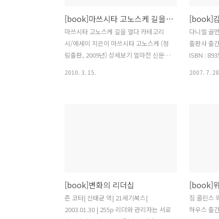
[book]마쓰시타 고노스케 길을 열다
[book
마쓰시타 고노스케 길을 열다 카테고리
다니엘 골먼 
시/에세이 지은이 마쓰시타 고노스케 (청
출판사 출간일 
림출판, 2009년) 상세보기 얼마전 신문기
ISBN : 89
사를 읽다가 광고란에 올라온 책소개에
PRIMAL L
2010. 3. 15.
2007. 7. 28
내 눈을 끈 한줄이 이 책을 읽게 해주었다.
| 판형 : 
"호황은 좋다, 하지만 불황은 더 좋다" 최
리더십의 코
근 우리 회사는 2012년까지 물량을 확보
음을 움직이
해 어려운 경영환경에서도 활로를 찾아
그만큼 우리
요즘은 바빠도 회사 분위기가 많이 좋아
에 대한 반
졌다. 하지만 얼마전까지만 해도 조선경
성이 부각되
기 악화와 선가 하락, 선주들의 인도연기
적 조류에 
및 품질과 검사수행의 어려움으로 인해
니다. 사람
많은 어려움을 겪고 있었다. 생산관리 업
며 그 것을
[book]변화의 리더십
무를 맡으면서 이 어려운 시기에 용기를
리더는 이 
얻고 관리자로서 현장에 뭔가 힘을 주고
의 구성원과
존 코터| 신태균 역| 21세기북스|
짐 콜린스 외
싶다는 생각으로 책을 읽어나갔다. 마쓰
마음이 되었
2003.01.30 | 255p 리더와 관리자는 서로
하우스 출간일 