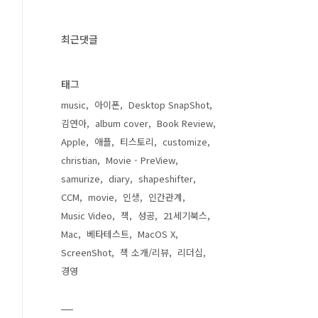
최근댓글
태그
music
아이폰
Desktop SnapShot
김연아
album cover
Book Review
Apple
애플
티스토리
customize
christian
Movie - PreView
samurize
diary
shapeshifter
CCM
movie
인생
인간관계
Music Video
책
성공
21세기북스
Mac
베타테스트
MacOS X
ScreenShot
책 소개/리뷰
리더십
경영