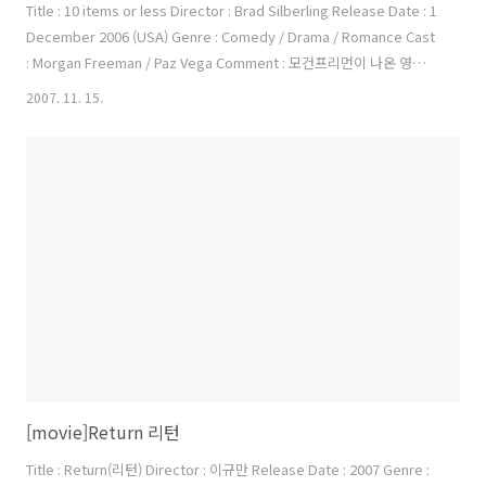
Title : 10 items or less Director : Brad Silberling Release Date : 1
December 2006 (USA) Genre : Comedy / Drama / Romance Cast
: Morgan Freeman / Paz Vega Comment : 모건프리먼이 나온 영화라
관심이 갔던 영화다. 지루한 것 같기도 하고 재미도 없는 것 같은 영화..
2007. 11. 15.
그런데 그게 싫지 않다. 드라마틱한 전개도 없고 화려한 앵글도 장면도
없는 영화다. 그냥 우연한 만남을 가지게 된 50대 배우와 소량 계산대에
서 일하는 25살 짜리 아가씨의 하루를 슬며시 카메라는 들여다보고 있
다. 평범해보이는 50대 배우인 그는 필요할때 전화할 친구도 없고, 이렇
다할 성공을 이루지도 못한 사람이다...
[movie]Return 리턴
Title : Return(리턴) Director : 이규만 Release Date : 2007 Genre :