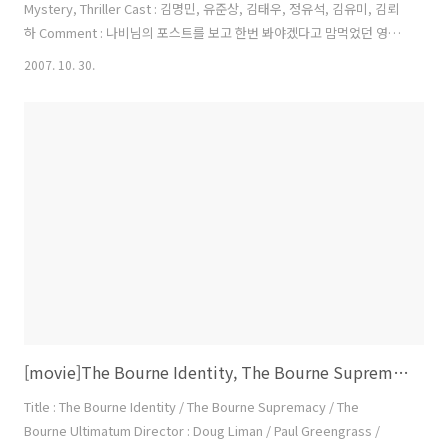
Mystery, Thriller Cast : 김명민, 유준상, 김태우, 정유석, 김유미, 김뢰
하 Comment : 나비님의 포스트를 보고 한번 봐야겠다고 맘먹었던 영화
인데 시험도 끝나고 해서 쉬면서 보았다.. 그런데 이게 생각보다 무지하
2007. 10. 30.
게 재밌었다.. 딱 내가 좋아하는 미스테리 스릴러물이었던 것이다.. 지난
여름 디워나 화려한 휴가에 묻혀버린 안타까운 명작이다. 영화는 수술중
각성이란 독특한 소재를 들고 나와 이야기를 풀어간다. *수술중 각성이
란 수술을 받는도중 환자의 의식과 감각이 깨어난 상태를 말합니다. 이때
환자는 근육이 이완된 상태로 움직일 수는 없지만 수술 중 일어나는 모든
일들을 그대..
[movie]The Bourne Identity, The Bourne Supremacy, The Bourne Ultimatum
Title : The Bourne Identity / The Bourne Supremacy / The
Bourne Ultimatum Director : Doug Liman / Paul Greengrass /