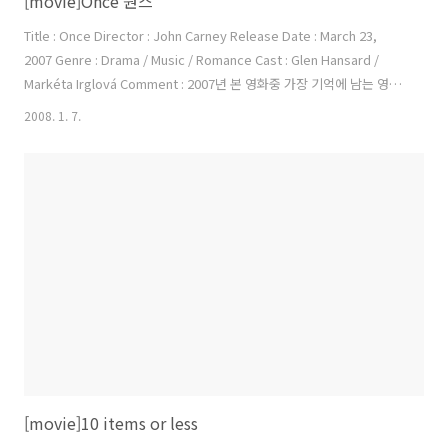
[movie]Once 원스
Title : Once Director : John Carney Release Date : March 23,
2007 Genre : Drama / Music / Romance Cast : Glen Hansard /
Markéta Irglová Comment : 2007년 본 영화중 가장 기억에 남는 영화
다. 저예산 인디 영화인데도 워낙 평들이 좋아서 보게되었다. 처음 부터
2008. 1. 7.
시작되는 길거리에서 부르는 주인공의 노래 그때 부터 서서히 영화속으
로 빠져들어 갔다. 잔잔하고 아름다운 그들의 음악과 사랑.. 배우들이 실
제로 영화 촬영후 사귀게 되어 더욱 화제가 되었다고 한다. 요즘의 영화
들 속에 자극적인 영상과 스토리 그리고 화려한 그래픽과 퀄리티 높은 화
면들에 익숙해진 대중들은 원스의 약간은 어색하고 부족한듯해 ..
[movie]10 items or less