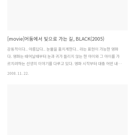
[movie]어둠에서 빛으로 가는 길, BLACK(2005)
감동적이다.. 아름답다.. 눈물을 훔치게한다.. 라는 표현이 가능한 영화
다. 영화는 태어날때부터 눈과 귀가 들리지 않는 한 아이와 그 아이를 가
르치려하는 선생의 이야기를 다루고 있다. 영화 시작부터 대충 어떤 내용
일지 짐작이 가면서 그리 커다란 감동을 줄까하는 의구심을 가지고 관람
2008. 11. 22.
하게 되었다. 어둠속에서 맹인용 타자기를 치고 있는 그녀, 그녀는 자신
의 선생님에 대한 이야기를 쓰고 있다. 그녀는 태어날 때부터 어둠 가운
데 있었고, 아무것도 볼 수도, 들을 수도, 배울 수도 없었다. 항상 무언가
를 찾던 그녀는 짐승과도 다를바가 없었다. 그녀의 부모님들도 점점 자라
가면서 짐승처럼 행동하는 아이에게 지쳐가고 힘들어한다. 결국 보육시
설에 맞겨버릴까 생각도 하지만, 그것은 아이에게 결코 밝은 미래를 가져
다주지 못할..