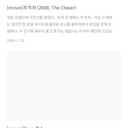
[movie]추격자 (2008, The Chaser)
정말 오랜만에 극장가를 찾았다.. 보게 된 영화는 추격자.. 사실 이 영화
는 얼마전 한 포털 사이트에 올라온 광고를 클릭하면서 관심을 갖게 된
영화다. 두 연기파 배우의 쫓고 쫓기는 대결구도가 마치 예전에 인상깊게
본 공공의 적을 연상케 했다. 영화는 역시 공공의 적과 닮은 면이 있었다.
2008. 2. 25.
시대의 한 폐륜아와 그를 쫓는 또한명의 부정한 인물.. 그리고 마지막에
서는 극에 달한 복수심을 터트리는 순간까지.. 하지만 이야기를 끌어나가
는 부분에서 약간의 의아함을 자아내는 장면이 몇군데 보였다. 이런 모든
부족함들에도 불구하고 이 영화를 본 소감은 꽤 괜찮다란 것이었다. 긴
러닝타임에도 불구하고 긴장감을 놓치지 않는 감독의 연출력이 돋보였
다. 특히 골목길의 추격장면은 영화관에 다시 찾아가 보고 싶을 정도다.
또한 ..