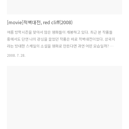
[movie]적벽대전, red cliff(2008)
여름 방학시즌을 맞아서 많은 영화들이 개봉하고 있다. 최근 본 작품들
중에서도 단연 나의 관심을 끌었던 작품은 바로 적벽대전이었다. 삼국지
라는 방대한 스캐일의 소설을 영화로 만든다면 과연 어떤 모습일까? 영
화속에서 캐릭터들은 어떤 모습으로 되살아날까? 이런 궁금증과 기대감
2008. 7. 28.
을 함께 가지고 친구와함께 극장가로 나섰다. 학생증과 심야할인 덕분에
단돈 2000원으로 영화감상을;;; 뭐 이건 디비디타이틀 빌려보는 것 같은
기분이 들었다.. 학교앞 극장이라 규모가 좀 작았는데.. 화면이 다른 큰
극장보다 좀 작아서 실망이었지만, 영화에 몰입되면서 그런건 전혀 신경
쓰이지가 않았다. 영화의 시작은 조조가 황제를 등에 업고 승상이라는 지
위를 가지고 절대권력을 휘두르며 통일의 야심을 드러내는 장면으로 시
작된다. 황제와의 ..