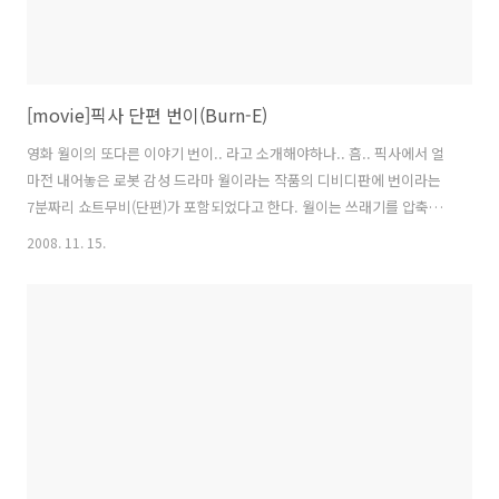
[movie]픽사 단편 번이(Burn-E)
영화 월이의 또다른 이야기 번이.. 라고 소개해야하나.. 흠.. 픽사에서 얼
마전 내어놓은 로봇 감성 드라마 월이라는 작품의 디비디판에 번이라는
7분짜리 쇼트무비(단편)가 포함되었다고 한다. 월이는 쓰래기를 압축해
서 버리는 로봇이다. 반면 번이는 용접을 위해 만들어진 로봇 같은데.. 영
2008. 11. 15.
화의 주인공인 월이가 여러가지 상황들을 겪고 있을때 번이는 한쪽 구석
에서 땜질을 하고 있다. 그런데.. 이녀석 하는 일이나 행동들을 보니 왜이
리 측은한 생각이 드는건지.. 몇번 돌려보니 어느세 정이 들어버렸다. 표
정도 없고, 말도 잘 못하는 로봇에게 이런 감성을 부여할 수 있는 능력은
역시 픽사여서 가능한게 아닐까 하는 생각이 들었던 단편영화 번이.. 픽
사의 다른 단편들 처럼 이번 번이도 무척이나 재미나고 흥미롭다.