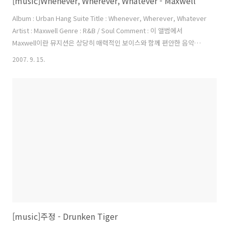
[music]Whenever, Wherever, Whatever - Maxwell
Album : Urban Hang Suite Title : Whenever, Wherever, Whatever
Artist : Maxwell Genre : R&B / Soul Comment : 이 앨범에서
Maxwell이란 뮤지션은 상당히 매력적인 보이스와 함께 편안한 음악을
들려준다.. 앨범 자체도 아주 듣기 좋다. 저런 목소리는 어떻게 하면 낼
2007. 9. 15.
수 있는걸까.. 아주 멋찌다.. 가사도 무척이나 아름다운 노래.. 추천 앨범
에 넣어도 부족함이 없을 것 같다.. 7. Whenever wherever whatever
Lead me on girl if you must Take my heart and my love Take of
me all that you must And if there's a thing tha..
[music]주정 - Drunken Tiger