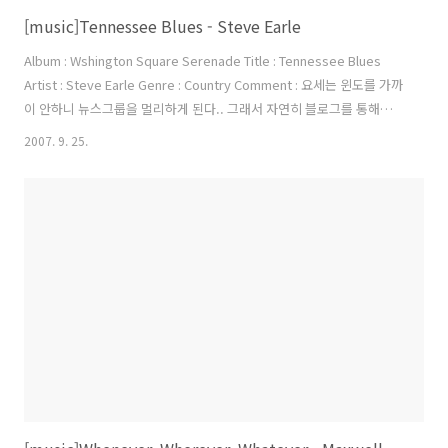
[music]Tennessee Blues - Steve Earle
Album : Wshington Square Serenade Title : Tennessee Blues
Artist : Steve Earle Genre : Country Comment : 요세는 윈도를 가까
이 안하니 뉴스그룹을 멀리하게 된다.. 그래서 자연히 블로그를 통해서
올라온 앨범들을 받아 듣게 되는데... 오늘 새롭게 릴리즈된 앨범인데 커
2007. 9. 25.
버가 독특해서 들어보았다.. 예상과는 전혀 다른 음악을 들려주었다.. 컨
츄리 풍의 음악은 요런 매력이 있구나 하는 생각이 든다.. 어쿠스틱한 느
낌이 아주 좋은 첫번째 트랙을 올려본다.