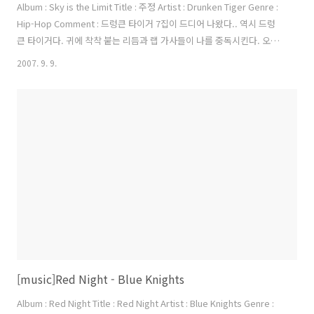
Album : Sky is the Limit Title : 주정 Artist : Drunken Tiger Genre :
Hip-Hop Comment : 드렁큰 타이거 7집이 드디어 나왔다.. 역시 드렁
큰 타이거다. 귀에 착착 붙는 리듬과 랩 가사들이 나를 중독시킨다. 오랜
만에 힙합음악을 즐겁게 들을 수 있었다. 이번 앨범은 타이거 JK가 어려
2007. 9. 9.
움을 딛고 일어서서 만든 앨범이기에 더욱더 의미가 깊다. 한동안은 이
앨범을 계속해서 들을 것 같다.내 심장의 반쪽이 사라져버려 감쪽히 사랑
은 내게 말없이 떠나가 버려 가혹히 두 말 하면 잔소리 내 Modern day
판소리 알아들을 수 없더라도 Just listen! (Please) 내 말을 들어줘 니
가 어디 있건 간에 잠들지 못하는 어둠이 긴 밤에 먹구름은 달빛마..
[music]Red Night - Blue Knights
Album : Red Night Title : Red Night Artist : Blue Knights Genre :