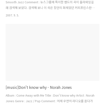
Smooth Jazz Comment : 뉴스그룹에 특이한 밴드의 곡이 올라와있길
래 검색해 보았다. 검색해 보니 이 곡은 장안의 화제였던 커피프린스란
드라마의 삽입 곡이었다. 이 드라마 지나가면서 한번씩 봤는데 그냥 나름
2007. 9. 5.
재밌는 듯했다. 커피 프린스 1호점를 보는 재미는 멋찐 배우들과 함께 멋
찐 OST가 있었기 때문이라고 하는데 과연 이 앨범은 참 괜찮은 앨범인
듯하다. 째즈에 대해 잘 모르지만 나름데로 느낌이 좋다. 보통 째즈와 틀
리게 상당히 부드러운 느낌이다.
[music]Don't know why - Norah Jones
Album : Come Away with Me Title : Don't know why Artist : Norah
Jones Genre : Jazz / Pop Comment : 어제 우연히 라디오를 듣다가