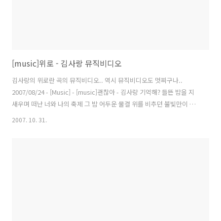
[music]위로 - 김사랑 뮤직비디오
김사랑의 위로란 곡의 뮤직비디오.. 역시 뮤직비디오도 멋찌구나..
2007/08/24 - [Music] - [music]괜찮아 - 김사랑 기억해? 들뜬 밤을 지
새우며 떠난 너와 나의 축제 그 밤 어두운 물결 위를 비추던 불빛만이 내
게 남은 마지막 추억 나에게만 멈춰 있던 기억에 더는 보지 못할 니 모습
2007. 10. 31.
들만 이별을 강요해 떠난 것도 단 한번 남겨진 옛 추억도 너의 마지막 선
물이라 날 위로해 아직 난 늘 같은 시간 속에 머문 널 보내지 못해 .. 이미
널 닮아 버린 나 아직 니가 필요해 이렇게 기도해 너의 마음 속엔 없는 바
다에 왜. 넌 왜.이별을 강요해 떠난 것도 단 한번 남겨진 옛 추억도 너의
마지막 선물이라 날 위로해 너에게 난 편치 못할 병이라 생각해 가사 출
처 : http://dnavi.info/i..