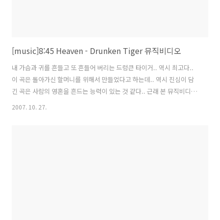
[music]8:45 Heaven - Drunken Tiger 뮤직비디오
내 가슴과 귀를 흔들고 또 흔들어 버리는 드렁큰 타이거.. 역시 최고다..
이 곡은 돌아가신 할머니를 위해서 만들었다고 하는데.. 역시 진심이 담
긴 곡은 사람의 영혼을 흔드는 능력이 있는 것 같다.. 근래 본 뮤직비디오
중 가장 멋찌다.. 2007/09/09 - [Music] - [music]주정 - Drunken
2007. 10. 27.
Tiger 8:45 Heaven - Drunken Tiger 있을 때 잘할 걸 들릴 때 말할 걸
어느 날과 다를 것 없었던 그 날 아침 날 깨우는 벨소리에 난 이미 느꼈어
시간을 돌리기에는 나 이미 늦었어 One last cry. Oh! Please god try,
Please don't let her die on me I know it's a lie 내가 행복하게 해 준
다고 기다리랬잖아 내가..