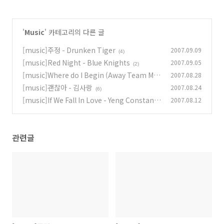
'
Music
' 카테고리의 다른 글
[music]주정 - Drunken Tiger
2007.09.09
(4)
[music]Red Night - Blue Knights
2007.09.05
(2)
[music]Where do I Begin (Away Team Mix)
2007.08.28
- Shirley Bassey
[music]괜찮아 - 김사랑
2007.08.24
(2)
(6)
[music]If We Fall In Love - Yeng Constanti
2007.08.12
no & RJ Jimenez
(0)
관련글