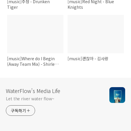
[music]주정 - Drunken
[music]Red Night - Blue
Tiger
Knights
[music]Where do I Begin
[music]괜찮아 - 김사랑
(Away Team Mix) - Shirley
Bassey
WaterFlow's Media Life
Let the river water flow~
구독하기