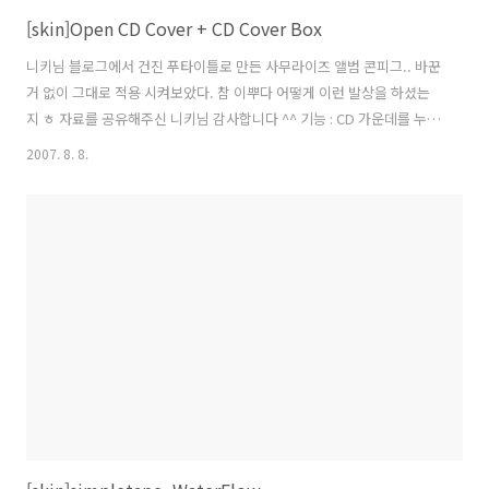
[skin]Open CD Cover + CD Cover Box
니키님 블로그에서 건진 푸타이틀로 만든 사무라이즈 앨범 콘피그.. 바꾼
거 없이 그대로 적용 시켜보았다. 참 이뿌다 어떻게 이런 발상을 하셨는
지 ㅎ 자료를 공유해주신 니키님 감사합니다 ^^ 기능 : CD 가운데를 누르
면 play/pause, CD 양 가쪽을 누르면 Previous, Next 더하기~ CD
2007. 8. 8.
Cover Box 이건 CD Case 길다란 검은 부분을 누르면 아래 그림 처럼
닫아 볼 수 있다. 원본을 조금 변형한 것..