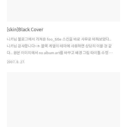
[skin]Black Cover
니키님 블로그에서 가져온 foo_title 스킨을 바로 사무로 바꿔보았다..
니키님 감사합니다~ㅎ 블랙 계열의 테마에 사용하면 상당히 이쁠 것 같
다.. 원본 이미지에서 no album art를 바꾸고 배경 그림 타이틀 수정 커
버를 누르면 푸바가 작동하고 커버 오른쪽 가장자리를 누르면 재생 멈춤
2007. 8. 27.
기능 그리고 자동숨김(autohide)기능을 넣어두어서 음악 재생시에만 작
동 p.s 어제 뉴스그룹에 일렉트릭 계열 앨범이 많이 올라왔던데 그중에
서 Hotel Cotes 앨범을 1-9집까지 다 받아서 들어보고 있습니다.. 느낌
이 참 좋네요 ^^ 일렉트릭 계열의 음악에 점점 끌리는 중입니다.. ㅎ