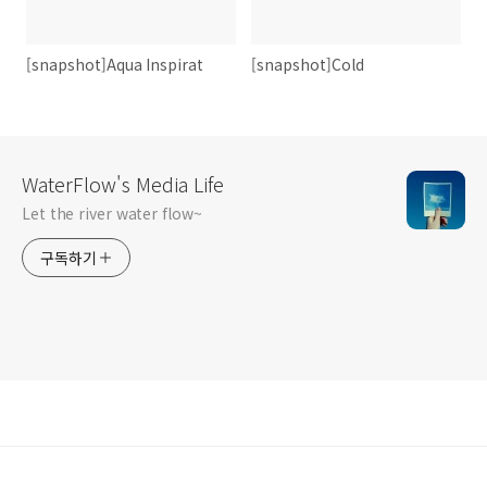
[snapshot]Aqua Inspirat
[snapshot]Cold
WaterFlow's Media Life
Let the river water flow~
구독하기