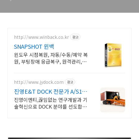
http://www.winback.co.kr
광고
SNAPSHOT 윈백
윈도우 시점복원, 자동/수동/예약 복
원, 부팅장애 응급복구, 원격관리,
GS인증
http://www.jydock.com
광고
진영E&T DOCK 전문가 A/S1년
680만부터
진영이엔티,끊임없는 연구개발과 기
술혁신으로 DOCK 분야를 선도합니
다.