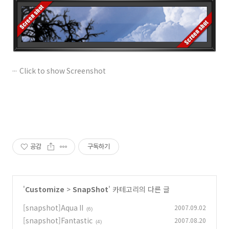
Click to show Screenshot
공감
구독하기
'
Customize
>
SnapShot
' 카테고리의 다른 글
[snapshot]Aqua II
2007.09.02
(6)
[snapshot]Fantastic
2007.08.20
(4)