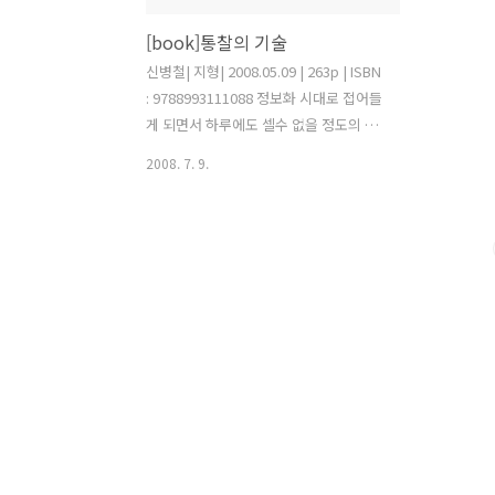
[book]통찰의 기술
신병철| 지형| 2008.05.09 | 263p | ISBN
: 9788993111088 정보화 시대로 접어들
게 되면서 하루에도 셀수 없을 정도의 새
로운 정보들이 인터넷을 통해서 쏟아지고
2008. 7. 9.
있다. 이제는 더이상 많은 지식을 가진 사
람이 성공한다는 명제는 통하지 않는 시
대가 된 것이다. '아는 것이 힘이다'는 지
금 시대에 새로운 문장으로 바뀌어야 할
것이다. 이제는 단순히 아는 것이 힘이 될
수가 없다. 이런 시대에 책의 저자는 통찰
력이라는 단어를 가져온다. 통찰이란 한
눈에 알아보는 기술, 표면아래 숨어있는
진실을 살펴보는 일, 즉각적이고, 분명한
지각이나 이해, 감추어진 핵심을 직관적
으로 파악하는 일등으로 정의 될 수 있다.
많은 정보가 쏟아지고, 더이상 아는 것만