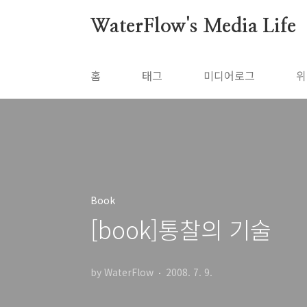
본문 바로가기
WaterFlow's Media Life
홈
태그
미디어로그
위
Book
[book]통찰의 기술
by WaterFlow
2008. 7. 9.