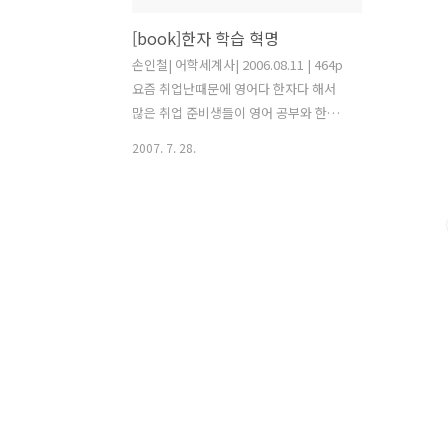
[book]한자 학습 혁명
손인철| 어학세계사| 2006.08.11 | 464p
요즘 취업난때문에 영어다 한자다 해서
많은 취업 준비생들이 영어 공부와 한자
공부에 정신이 없는듯 합니다. 저역시 그
2007. 7. 28.
런 사람들 중의 하나입니다. 방학전까지
영어를 어느정도 만들어 놓고 방학땐 한
자 공부에 매진할 생각이었습니다. 그러
던 중 발견하게 된 책이 바로 한자학습 혁
명이란 책입니다. 나중에 공부하게될 한
자에 대해서 조금더 친숙해지고 가까워지
고 싶었고, 단순히 한자를 취업 준비를 위
한 공부로서만 하는 것 보다 먼저 한자에
대한 교양도 쌓아 두고 관련 서적도 읽어
두면 더 흥미를 가지고 공부를 할 수 있겠
다는 생각에 책을 읽게 되었습니다. 책은
저와 같이 단순히 한자 시험을 준비하는