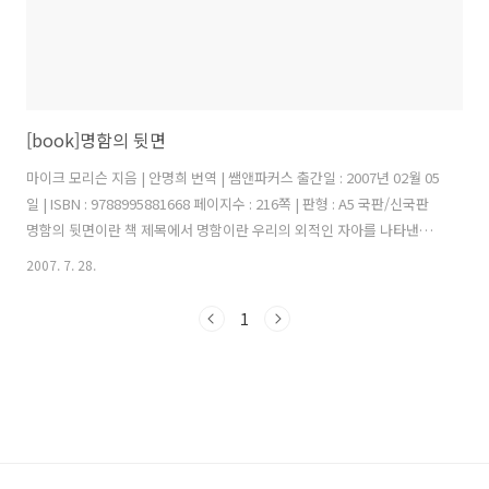
[book]명함의 뒷면
마이크 모리슨 지음 | 안명희 번역 | 쌤앤파커스 출간일 : 2007년 02월 05
일 | ISBN : 9788995881668 페이지수 : 216쪽 | 판형 : A5 국판/신국판
명함의 뒷면이란 책 제목에서 명함이란 우리의 외적인 자아를 나타낸다.
이것은 다른 사람들에게 보여지고 실제적으로 증명되는 서류와 같은 것
2007. 7. 28.
이다. 우리 사회는 이력서를 중요시 하는 사회이다. 취업을 위해서 세상
에서 인정받기 위해서 우리는 서류에 써 넣을 수 있는 것들을 추구하고
1
쌓아간다. 쉽게 이야기 하면 우리 자신을 보기 좋게 포장해 나가는 것이
다. 그렇게 멋찌게 포장해서 나온 것이 바로 명함이란 것이다. 자신의 소
속, 직위, 연락처, 그리고 직업 이것이 현시대 우리의 가치를 나타내는 지
표가 된 것이다. 이러한 세대 가운데 저자는..