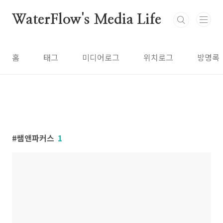
본문 바로가기
WaterFlow's Media Life
홈
태그
미디어로그
위치로그
방명록
쌤앤파커스
1