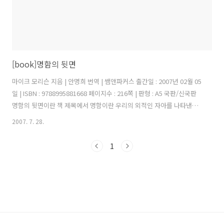
[book]명함의 뒷면
마이크 모리슨 지음 | 안명희 번역 | 쌤앤파커스 출간일 : 2007년 02월 05
일 | ISBN : 9788995881668 페이지수 : 216쪽 | 판형 : A5 국판/신국판
명함의 뒷면이란 책 제목에서 명함이란 우리의 외적인 자아를 나타낸다.
이것은 다른 사람들에게 보여지고 실제적으로 증명되는 서류와 같은 것
2007. 7. 28.
이다. 우리 사회는 이력서를 중요시 하는 사회이다. 취업을 위해서 세상
에서 인정받기 위해서 우리는 서류에 써 넣을 수 있는 것들을 추구하고
1
쌓아간다. 쉽게 이야기 하면 우리 자신을 보기 좋게 포장해 나가는 것이
다. 그렇게 멋찌게 포장해서 나온 것이 바로 명함이란 것이다. 자신의 소
속, 직위, 연락처, 그리고 직업 이것이 현시대 우리의 가치를 나타내는 지
표가 된 것이다. 이러한 세대 가운데 저자는..