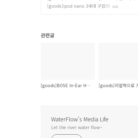
[goods]ipod nano 3세대 구입!!!
(14)
관련글
[goods]BOSE In-Ear Headphone A/S 서비스
WaterFlow's Media Life
Let the river water flow~