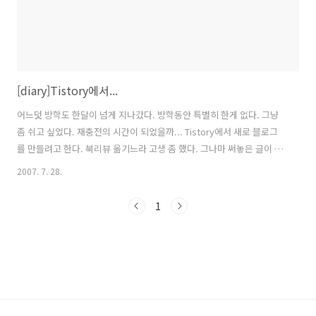
[diary]Tistory에서...
어느덧 방학도 한달이 넘게 지나갔다. 방학동안 특별히 한게 없다. 그냥
좀 쉬고 싶었다. 재충전의 시간이 되었을까... Tistory에서 새로 블로그
를 만들려고 한다. 북리뷰 옮기느라 고생 좀 했다. 그나마 써놓은 글이 많
지 않아서 다행이다. 이제 새롭게 시작해야겠다. 놓아두었던 책도 좀 읽
2007. 7. 28.
고.. 미뤄뒀던 공부도 좀 해야겠다. 새로운 마음으로 새롭게 시작해 보자.
1