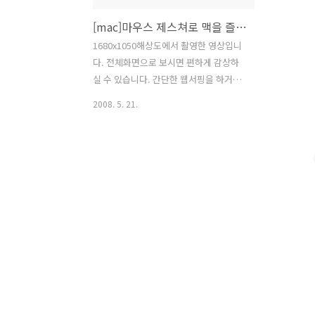
[mac]마우스 제스쳐로 맥을 즐겨라 CocoaSuite
1680x1050해상도에서 촬영한 영상입니
다. 전체화면으로 보시면 편하게 감상하
실 수 있습니다. 간단한 웹서핑을 하거나
동영상을 보고 여러 프로그램을 사용할때
2008. 5. 21.
여러 버튼과 메뉴를 선택하기 위해서 마
우스를 이리저리 옮기는 것은 사실 조금
귀찮다. 이러한 불편함을 해소하기 위해
서 파이어 폭스와 같은 브라우져는 마우
스 제스쳐(Mouse Gesture)라는 기능을
제공하는데 한번 그 맛을 들이면 마우스
제스쳐 기능 없이는 웹서핑이 불가능할
정도가 되어버리기도 한다. 이러한 마우
스 제스쳐 기능을 맥에서도 사용할 수 있
는데, 그 프로그램의 이름이 바로
CocoaSuite다. 사용해보면 마우스의 움
직임을 인식하는 정도와 설정하는 인터페