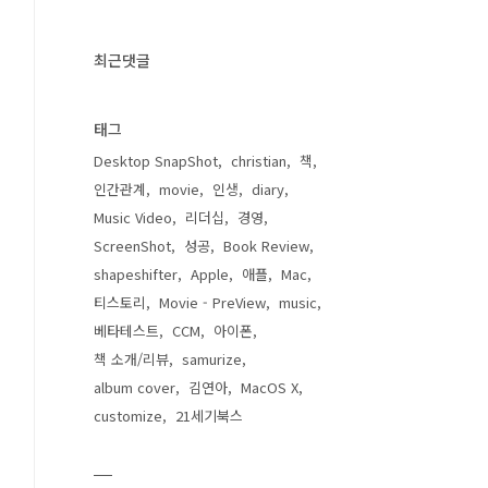
최근댓글
태그
Desktop SnapShot
christian
책
인간관계
movie
인생
diary
Music Video
리더십
경영
ScreenShot
성공
Book Review
shapeshifter
Apple
애플
Mac
티스토리
Movie - PreView
music
베타테스트
CCM
아이폰
책 소개/리뷰
samurize
album cover
김연아
MacOS X
customize
21세기북스