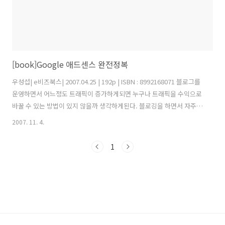
[book]Google 애드센스 완전정복
우성섭| e비즈북스| 2007.04.25 | 192p | ISBN : 8992168071 블로그를
운영하면서 어느정도 트래픽이 증가하게되면 누구나 트래픽을 수익으로
바꿀 수 있는 방법이 있지 않을까 생각하게된다. 블로깅을 하면서 자주
접하게 되는 애드센스광고는 나의 호기심을 자극했고 내가 가진 블로그
2007. 11. 4.
는 어느정도의 수익을 창출 할 수 있을까하는 궁금증이 들었다. 결론부터
이야기하면 하루 400정도의 조회수를 기록하는 내 블로그는 수익 창출
1
이 거의 힘들다는 것이다. 하지만 나름데로 최적화와 적극적인 광고 배치
로 어느정도의 수익을 창출 할 수 있다는 것 또한 사실이기 때문에 이리
저리 둘러보다 이 책을 알게 되었다. 이 책은 크게 두부분으로 나뉘게 되
는데 첫번째는 애드센스의 기본, 가입하기, 설치하기, 부정클릭..