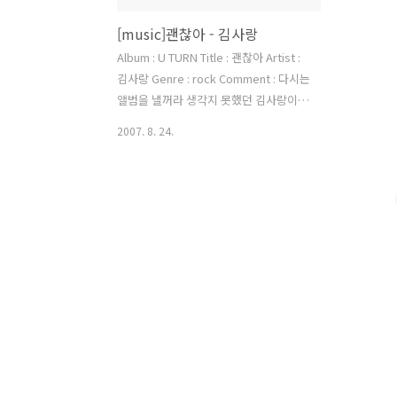
[music]괜찮아 - 김사랑
Album : U TURN Title : 괜찮아 Artist :
김사랑 Genre : rock Comment : 다시는
앨범을 낼꺼라 생각지 못했던 김사랑이 3
집을 들고 나왔다.. 1집을 아주 좋아했고..
2007. 8. 24.
2집은 다소 미성숙함이 보여 아쉬웠지만
이번 3집은 세련되고 멋찐 사운드와 함께
성숙한 그의 목소리와 가사를 들어 볼 수
있다. 1집에서 Feeling을 가장 좋아했었
는데 이번 앨범에선 이 괜찮아란 곡이 가
장 좋다. 좋아서 듣고 또 듣게 되는 곡이
다. 처음 시작할때 기타 사운드가 너무 좋
다. 목소리도 가사도 너무 좋은 노래.. 오
랜만에 괜찮은 앨범을 만난 것 같다. 나 나
를 참는 건 떠난 뒤에 만나는 너를 피했던
건 네 느낌이 남았기에 난 여전히 너이기
에 헤어날 수 없는 저 빛처럼 이제는 그만