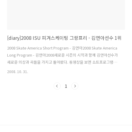
[diary]2008 ISU 피겨스케이팅 그랑프리 - 김연아선수 1위
2008 Skate America Short Program - 김연아2008 Skate America
Long Program - 김연아2008새로운 시즌의 시작과 함께 김연아선수가
새로운 의상과 곡들을 가지고 돌아왔다. 동영상을 보면 쇼트프로그램에
서는 죽음의 무도라는 곡과 검은색 의상(개인적으로 이번 쇼트의상이 멋
2008. 10. 31.
찐 것 같다), 롱프로그램에서는 세헤라자데라는 곡과 붉은 색 의상을 선
택한 것을 알 수 있다.시즌 첫 출전 경기라 긴장이 많이 됐을텐데 약간의
1
실수를 제외하고는 거의 완벽한 경기를 보여주었다. 볼때마다 관중들에
게 감동과 즐거움을 선사해주는 연아선수 이번 경기에서는 더욱 성숙해
진 연기와 풍부한 표정의 표현력 그리고 카리스마까지 갖춘듯하다.앞으
로 진행될 그랑프리 경기들이 너무 기대된다. 노력한 만큼..