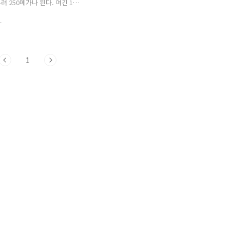
 수 있도록 해주는 것..
bin/bigfile_down?uid=qP..
 250메가나 된다. 여긴 100
라 용량을 줄여 올려본다. 상
.
소장가치가 있는 영상이다. 다
율이 온다. 역시 김연아다.
1