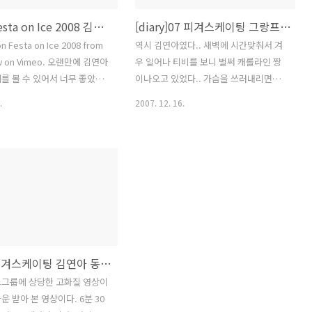
[diary]Festa on Ice 2008 김연아 선수 연기 Only Hope + Just a Girl
[diary]07 피겨스케이팅 그랑프리 파이널 김연아 우승 아사다 마오 2위 동영상
on Festa on Ice 2008 from
역시 김연아였다.. 새벽에 시간맞춰서 겨
ow on Vimeo. 오랜만에 김연아
우 일어나 티비를 보니 벌써 캐롤라인 짱
를 볼 수 있어서 너무 좋았다.
이나오고 있었다.. 가슴을 쓰러내리면서
 아이스쇼가 있었는데 그때와
경기 관전.. 마오가 높은 점수를 받았다는
.
2007. 12. 16.
수 없을 정도로 성숙해져 버린
이야길 듣고 어찌 그리 긴장되던지.. 헌데
 이젠 무대를 리드하고 장악하
첨 3-3점프를 잘해서 약간 맘을 놓는 순
 연기자로 어느세 성장해 버
간.. 트리플 러츠에서 넘어져 버린 연아선
곡으로 연기해왔던 Only
수.. 얼마나 안타까웠던지.. 하지만 워낙
st a Girl을 이번 쇼에서 역시
가산점을 많이 받는 우리 연아선수.. 당당
다. 한국의 많은 팬들이 연아
하게 1위~!! 오늘은 넘 즐거운 하루가 되겠
 피겨에 많은 관심을 갖게 되
구나.. :D 헌데 정말 경기 끝나자 마자 바
 참여와 성원을 보내 쇼가 성공
로바로 영상이 올라오는 이런 사태.. 역시
 수 있었던 것 같다. 이런 환호
DC구나.. +_+ 김연아 LP 고화질 mkv파
[diary]피겨스케이팅 김연아 동영상 2007 월드 SP
채는 다른 관중들에게선 쉽게
일.. 23일까지.. 100인분이라니.. 여유있
없을 것이다. 이런 모습들이 선
겠죠 :D
스그룹에 상당한 고화질 영상이
 힘을 주어 열정적이고 멋찐
http://bigmail25.mail.daum.net/Mail-
운 받아 본 영상이다. 6분 30