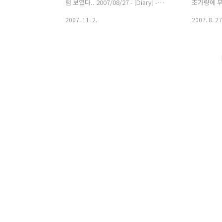
으로 진행될 그랑프리 경기들이 너무 기
연기를 펼칠
럼 보였다.. 2007/08/27 - [Diary] -
초가량에 무려
대된다. 노력한 만큼..
[diary]피겨스케이팅 김연아 동영상
메가 제한이
2007. 11. 2.
2007. 8. 27
당히 멋찐 
시 봐도 전