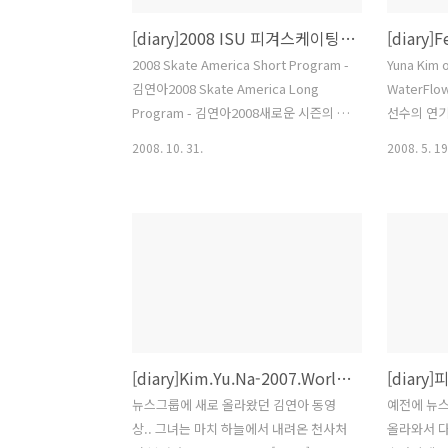
[diary]2008 ISU 피겨스케이팅 그랑프리 - 김연아선수 1위
2008 Skate America Short Program -
Yuna Kim 
김연아2008 Skate America Long
WaterFl
Program - 김연아2008새로운 시즌의 시
선수의 연기
작과 함께 김연아선수가 새로운 의상과
2년전에도
2008. 10. 31.
2008. 5. 19
곡들을 가지고 돌아왔다. 동영상을 보면
는 비교할 
쇼트프로그램에서는 죽음의 무도라는 곡
연아선수..
과 검은색 의상(개인적으로 이번 쇼트의
는 스케이팅
상이 멋찐 것 같다), 롱프로그램에서는 세
렸다. 갈라
헤라자데라는 곡과 붉은 색 의상을 선택
Hope와 Ju
한 것을 알 수 있다.시즌 첫 출전 경기라
함께 선보였
긴장이 많이 됐을텐데 약간의 실수를 제
선수로 인해
외하고는 거의 완벽한 경기를 보여주었
었고, 많은
다. 볼때마다 관중들에게 감동과 즐거움
적으로 마칠
[diary]Kim.Yu.Na-2007.World.Figure.Skating.Championships.EX
을 선사해주는 연아선수 이번 경기에서는
와 박수갈
더욱 성숙해진 연기와 풍부한 표정의 표
찾아볼 수 
뉴스그룹에 새로 올라왔던 김연아 동영
예전에 뉴
현력 그리고 카리스마까지 갖춘듯하다.앞
수들에게 더
상.. 그녀는 마치 하늘에서 내려온 천사처
올라와서 다