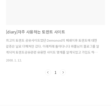
[diary]자주 사용하는 토렌트 사이트
최고의 토렌트 공유사이트였던 Demonoid의 폐쇄이후 토렌트에 대한
갈증은 날로 더해져만 갔다. 이래저래 돌아다니다 와플님의 블로그를 알
게되어 토렌트공유관련 유용한 사이트 몇개를 알게되었고 가입도 하게
되었다. 덕분에 좋은 자료를 많이 구할 수 있었다. 사이트 주소 -
2008. 1. 12.
http://brokenstones.cn/ 맥어플을 구하고 싶다면 먼저 이 사이트를
이용한다. 맥용 어플은 여기를 따라올 곳이 없을 듯하다. 사이트 주소 -
1
http://what.cd/ 여기는 음악 파일 공유 전용 토렌트 사이트다.. 업로드
기준은 196kbps정도라고 하는데 여기 없는 앨범이 거의 없는듯하다. 그
렇게 구하기 힘들었던 Justin King의 앨범도 여기는 있더라..사이트 주
소 - http://hd-corea.org/ 고화질..