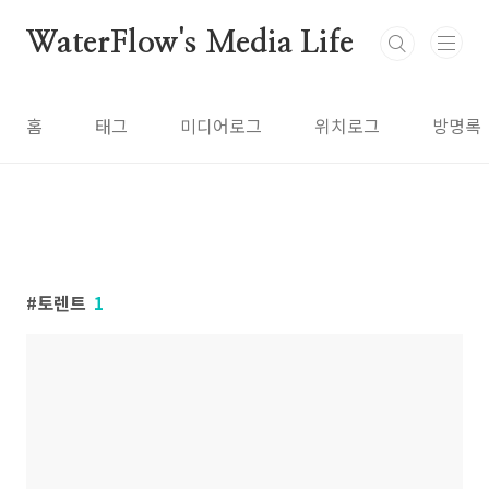
본문 바로가기
WaterFlow's Media Life
홈
태그
미디어로그
위치로그
방명록
토렌트
1