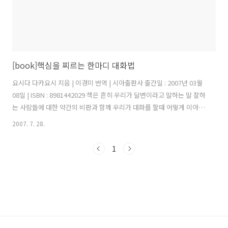
[book]핵심을 찌르는 한마디 대화법
요시다 다카요시 지음 | 이경미 번역 | 시아출판사 출간일 : 2007년 03월
08일 | ISBN : 8981442029 책은 흔히 우리가 달변이라고 말하는 말 잘하
는 사람들에 대한 약간의 비판과 함께 우리가 대화를 할때 어떻게 이야기
하는 것이 좋은 것인지 이야기한다. 대화에는 어떤 목적이 있다. 정보를
2007. 7. 28.
전달하는 것, 감정을 전달하는 것, 친교를 위한 수단이 될 수 있을 것이
다. 책에서는 이가운데서도 효과적으로 정보를 전달하는데에 감정적인
1
요인도 고려해야할 필요성을 제시한다. 우리가 나누는 대화에는 전략이
필요하다. 전략이 필요하다는 것은 대화에 목적과 방향성이 필요하다는
것을 이야기한다. 그리고 목적과 방향성이 설정되면 그에 따른 효과적인
전달방법을 구상하고 사용할 수 있어야한다. 목적과 방향성이 확..