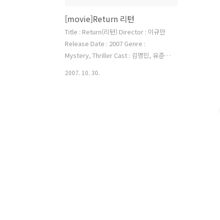
[movie]Return 리턴
Title : Return(리턴) Director : 이규만
Release Date : 2007 Genre :
Mystery, Thriller Cast : 김명민, 유준
상, 김태우, 정유석, 김유미, 김뢰하
2007. 10. 30.
Comment : 나비님의 포스트를 보고 한
번 봐야겠다고 맘먹었던 영화인데 시험도
끝나고 해서 쉬면서 보았다.. 그런데 이게
생각보다 무지하게 재밌었다.. 딱 내가 좋
아하는 미스테리 스릴러물이었던 것이
다.. 지난 여름 디워나 화려한 휴가에 묻혀
버린 안타까운 명작이다. 영화는 수술중
각성이란 독특한 소재를 들고 나와 이야
기를 풀어간다. *수술중 각성이란 수술을
받는도중 환자의 의식과 감각이 깨어난
상태를 말합니다. 이때 환자는 근육이 이
완된 상태로 움직일 수는 없지만 수술 중