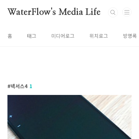
본문 바로가기
WaterFlow's Media Life
홈
태그
미디어로그
위치로그
방명록
넥서스4
1