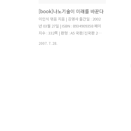
[book]나노기술이 미래를 바꾼다
이인식 엮음 지음 | 김영사 출간일 : 2002
년 03월 27일 | ISBN : 8934909358 페이
지수 : 332쪽 | 판형 : A5 국판/신국판 21
세기는 마이크로 기술에서 나노 기술로
2007. 7. 28.
넘어가는 과도기적 단계에 있다. 나노 단
위의 세계에서는 중력보다는 분자간 인력
을 더욱 신경써야하고, 집합체가 아닌 분
자 하나하나를 다루어야 한다. 이것은 기
존의 설계및 제조 방식의 개념을 깨뜨린
다. 나노 기술은 우리에게 새로운 시대를
열어 줄 것이다. 지금보다 훨씬 빠른 정보
처리기술, 100배의 저장 기술, 세포크기
의 로봇으로 질병을 치료하는 기술등 새
로운 기술들은 새로운 생활 환경을 제공
할 것이다. 하지만 나노 테크놀로지는 많
은 위험성을 내포하고 있기도 하다. 단백