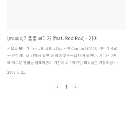
[music]거울을 보다가 (feat. Red Roc) - 거미
거울을 보다가 (feat. Red Roc) by 거미 Comfort (2008) 거미가 새로
운 뮤직비디오(강혜정 출연)와 함께 후속곡을 내어 놓았다. 거미는 이번
에 새로운 앨범을 발표하면서 기존에 고수해왔던 파워풀한 가창력을 바
탕으로한 호소력 짙은 R&B스타일의 곡에서 탈피해 가벼운 댄스풍의 "미
2008. 5. 21.
안해요"라는 곡을 선보였었다. 이 곡으로 새로운 이미지를 만들며 나름
데로 성공적인 활동을 했고, 그 후속곡으로 "거울을 보다가"란 곡으로 다
1
시금 인기몰이에 나섰다. 이 곡은 같은 소속사의 랩퍼 Red Roc이 피쳐
링으로 참여했다. 기존의 거미가 가지고 있는 매력을 한껏 느낄 수 있는
곡이 될 것같다. 항상 멋찐 곡으로 관객들에게 즐거움을 주는 라이브 뮤
지션으로 더더욱 거듭나길 바래본다. 보이지 않아 내 사랑하나 ..