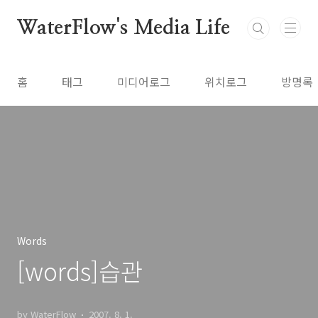
본문 바로가기
WaterFlow's Media Life
홈
태그
미디어로그
위치로그
방명록
Words
[words]습관
by WaterFlow
2007. 8. 1.