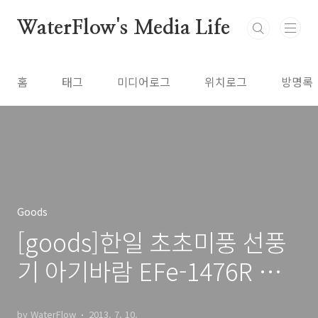
본문 바로가기
WaterFlow's Media Life
홈
태그
미디어로그
위치로그
방명록
Goods
[goods]한일 초초미풍 선풍
기 아기바람 EFe-1476R 여
름나기
by WaterFlow
2013. 7. 10.