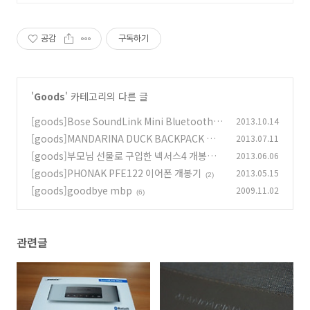
공감
구독하기
'
Goods
' 카테고리의 다른 글
[goods]Bose SoundLink Mini Bluetooth S
2013.10.14
peaker 개봉기
[goods]MANDARINA DUCK BACKPACK 만
2013.07.11
(2)
다리나 덕 백팩 5LC09048 구매기
[goods]부모님 선물로 구입한 넥서스4 개봉기
2013.06.06
(1)
[goods]PHONAK PFE122 이어폰 개봉기
2013.05.15
(2)
(2)
[goods]goodbye mbp
2009.11.02
(6)
관련글