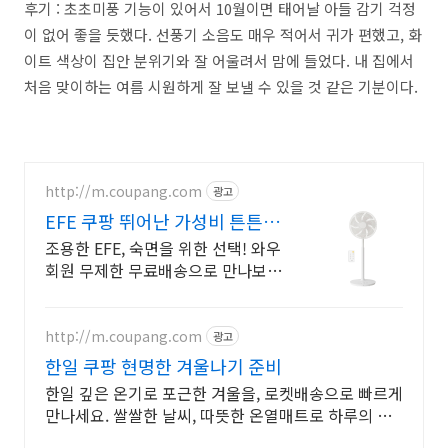
후기 : 초초미풍 기능이 있어서 10월이면 태어날 아들 감기 걱정
이 없어 좋을 듯했다. 선풍기 소음도 매우 적어서 귀가 편했고, 화
이트 색상이 집안 분위기와 잘 어울려서 맘에 들었다. 내 집에서
처음 맞이하는 여름 시원하게 잘 보낼 수 있을 것 같은 기분이다.
http://m.coupang.com
광고
EFE 쿠팡 뛰어난 가성비 튼튼한
내구성
조용한 EFE, 숙면을 위한 선택! 와우
회원 무제한 무료배송으로 만나보세
요. 리모컨 찾아 헤맬 걱정 없이! 편
리한 선풍기로 시원함을 손쉽게 제
어하세요.
http://m.coupang.com
광고
한일 쿠팡 현명한 겨울나기 준비
한일 깊은 온기로 포근한 겨울을, 로켓배송으로 빠르게
만나세요. 쌀쌀한 날씨, 따뜻한 온열매트로 하루의 지
침을 덜어보세요.