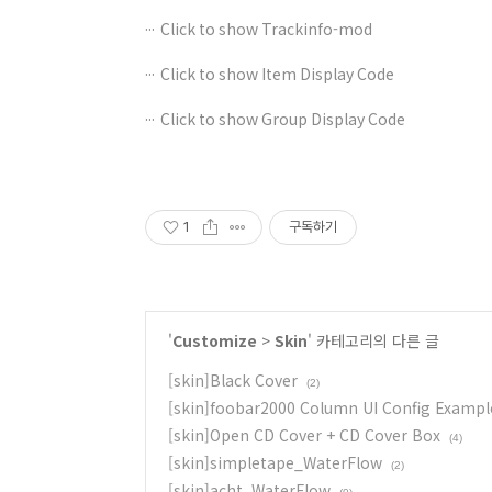
Click to show Trackinfo-mod
Click to show Item Display Code
Click to show Group Display Code
1
구독하기
'
Customize
>
Skin
' 카테고리의 다른 글
[skin]Black Cover
(2)
[skin]foobar2000 Column UI Config Exampl
[skin]Open CD Cover + CD Cover Box
(4)
[skin]simpletape_WaterFlow
(2)
[skin]acht_WaterFlow