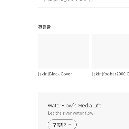
(0)
관련글
[skin]Black Cover
WaterFlow's Media Life
Let the river water flow~
구독하기