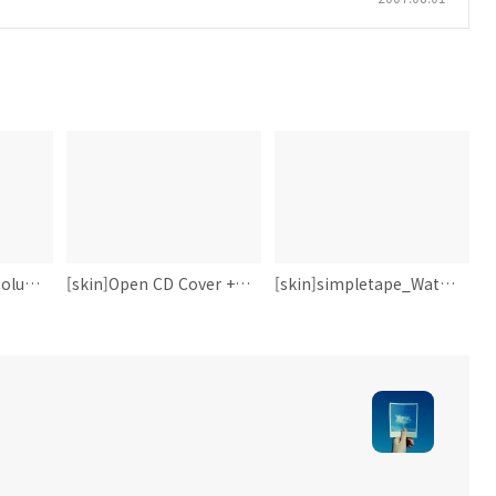
[skin]foobar2000 Column UI Config Example
[skin]Open CD Cover + CD Cover Box
[skin]simpletape_WaterFlow