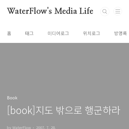
본문 바로가기
WaterFlow's Media Life
홈
태그
미디어로그
위치로그
방명록
Book
[book]지도 밖으로 행군하라
by WaterFlow
2007. 7. 28.