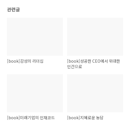
관련글
[book]감성의 리더십
[book]성공한 CEO에서 위대한
인간으로
[book]미래기업의 인재코드
[book]지혜로운 농담