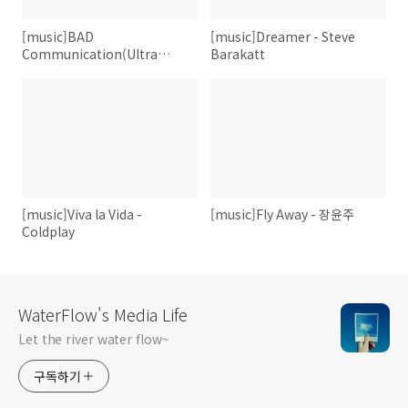
[music]BAD
[music]Dreamer - Steve
Communication(Ultra
Barakatt
Pleasure Style) - B'z
[music]Viva la Vida -
[music]Fly Away - 장윤주
Coldplay
WaterFlow's Media Life
Let the river water flow~
구독하기