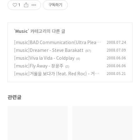
1
구독하기
'
Music
' 카테고리의 다른 글
[music]BAD Communication(Ultra Pleasu
2008.07.24
re Style) - B'z
[music]Dreamer - Steve Barakatt
2008.07.09
(4)
(97)
[music]Viva la Vida - Coldplay
2008.06.06
(4)
[music]Fly Away - 장윤주
2008.06.06
(2)
[music]거울을 보다가 (feat. Red Roc) - 거미
2008.05.21
(2)
관련글