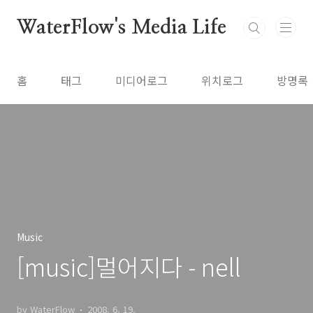
본문 바로가기
WaterFlow's Media Life
홈
태그
미디어로그
위치로그
방명록
Music
[music]멀어지다 - nell
by WaterFlow
2008. 6. 19.