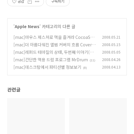
공감
구독하기
'
Apple News
' 카테고리의 다른 글
[mac]마우스 제스쳐로 맥을 즐겨라 CocoaSuit
2008.05.21
e
[mac]더 아름다워진 앨범 커버의 흐름 CoverSt
2008.05.15
(8)
ream 2.0
[mac]레퍼드 테마질의 상태, 두번째 이야기(번
2008.05.05
(15)
역)
[mac]간단한 맥용 드럼 프로그램 MrDrum
2008.04.26
(0)
(11)
[mac]데스크탑에서 파티션별 정보보기
2008.04.13
(8)
관련글