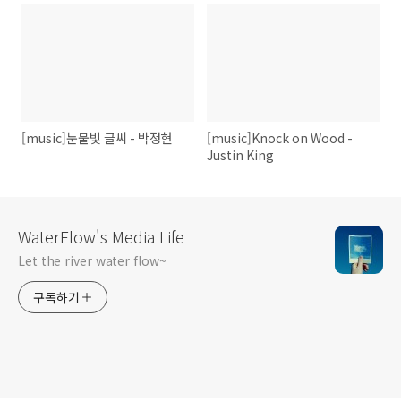
[music]눈물빛 글씨 - 박정현
[music]Knock on Wood -
Justin King
WaterFlow's Media Life
Let the river water flow~
구독하기