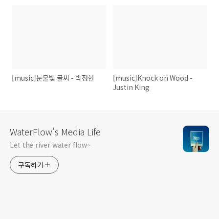
[music]눈물빛 글씨 - 박정현
[music]Knock on Wood -
Justin King
WaterFlow's Media Life
Let the river water flow~
구독하기