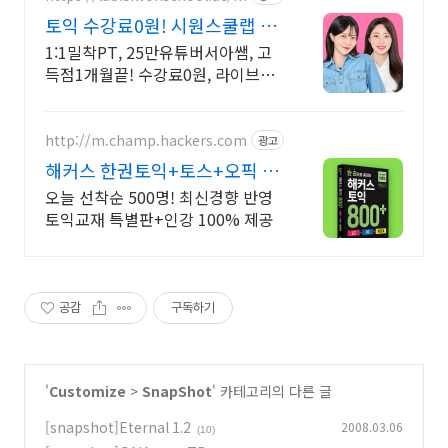
토익 수강료0원! 시원스쿨랩 홍
대도보1분
1:1밀착PT, 25만유튜버서아쌤, 고
득점1개월끝! 수강료0원, 라이브
+복습VOD
http://m.champ.hackers.com
광고
해커스 한권토익+토스+오픽 토
익+토스+오픽
오늘 선착순 500명! 최신경향 반영
토익교재 특별판+인강 100% 제공
공감
구독하기
'
Customize
>
SnapShot
' 카테고리의 다른 글
[snapshot]Eternal 1.2
2008.03.06
(10)