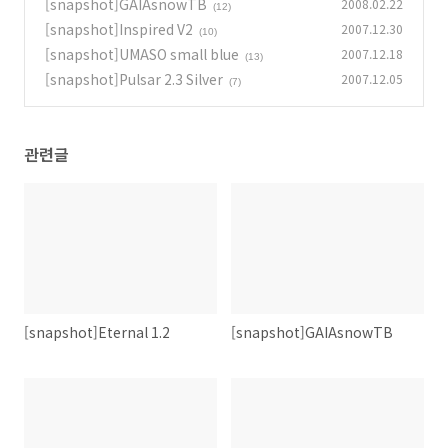
[snapshot]GAIAsnowTB
2008.02.22
(12)
[snapshot]Inspired V2
2007.12.30
(10)
[snapshot]UMASO small blue
2007.12.18
(13)
[snapshot]Pulsar 2.3 Silver
2007.12.05
(7)
관련글
[snapshot]Eternal 1.2
[snapshot]GAIAsnowTB