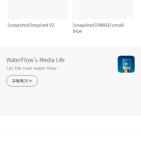
[snapshot]Inspired V2
[snapshot]UMASO small
blue
WaterFlow's Media Life
Let the river water flow~
구독하기