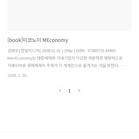
[book]미코노미 MEconomy
김태우| 한빛미디어| 2008.01.01 | 296p | ISBN : 9788979144963
Me+Economy는 대중매체와 거대기업의 막강한 자본력과 영향력으로
지배되어온 경제체제의 주체가 각 개개인으로 옮겨가는 것을 뜻한다. 이
것은 각 사람이 부가가치를 창출하고 정보를 생산할 수 있는 능력을 갖추
2008. 1. 30.
어야만 가능한 일이다. 그리고 이러한 능력을 개개인이 표출할 수 있는
루트가 필요한데 그것이 바로 이 책에서 다루는 주제인 web 2.0이라는
1
키워드이다. 현대사회는 각종 디지털 미디어 기기가 발달하고 인터넷이
생활화되면서 많은 변화의 국면을 맞이하고 있다. 그가운데 가장 두드러
진 현상하나가 바로 개개인이 블로그나 개인 사이트를 통해서 자신을 드
러내고 정보를 제공하기 시작했다는 것이다. 다수의 대중속에 묻혀..