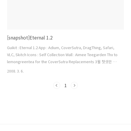
[snapshot]Eternal 1.2
Guikit : Eternal 1.2 App : Adium, CoverSutra, DragThing, Safari,
VLC, Skitch Icons : Self Collection Wall : Aimee Teegarden Thx to
lemongreentea for the CoverSutra Replacements 3월 첫샷은 좀
빨리 올립니다.. 이번에 업데이트 할려고 포맷하고 재설치하면서 타이거
2008. 3. 6.
10.4.10으로 업데이트를 했습니다.. Frontrow도 되고 여러가지 안되던
부분들이 개선되었네요.. 다시 깔고나니 속도도 엄청 빨라졌습니다.. 이
1
래저래 빨라진 맥 os의 속도를 만끽하고 있습니다.. 아이콘을 백업 못해
서 다시 구하러 다니느라 진땀흘렸네요.. ㅎ Aimee Teegarden이란 배
우 참 이..